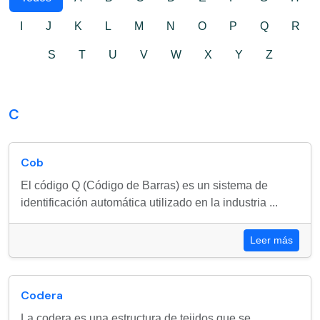
I
J
K
L
M
N
O
P
Q
R
S
T
U
V
W
X
Y
Z
C
Cob
El código Q (Código de Barras) es un sistema de
identificación automática utilizado en la industria ...
Leer más
Codera
La codera es una estructura de tejidos que se