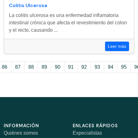
Colitis Ulcerosa
La colitis ulcerosa es una enfermedad inflamatoria
intestinal crónica que afecta el revestimiento del colon
y el recto, causando ...
Leer más
86
87
88
89
90
91
92
93
94
95
9
INFORMACIÓN
ENLACES RÁPIDOS
Quiénes somos
Especialistas