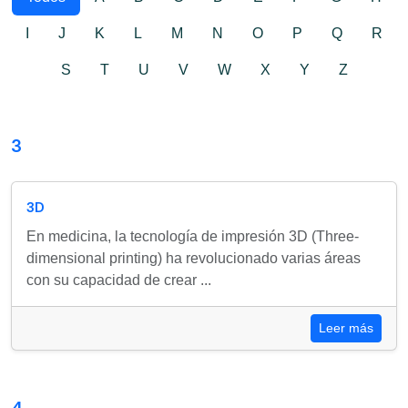
I
J
K
L
M
N
O
P
Q
R
S
T
U
V
W
X
Y
Z
3
3D
En medicina, la tecnología de impresión 3D (Three-
dimensional printing) ha revolucionado varias áreas
con su capacidad de crear ...
Leer más