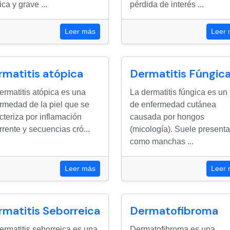
ica y grave ...
pérdida de interés ...
Leer más
Leer
rmatitis atópica
Dermatitis Fúngic
ermatitis atópica es una
La dermatitis fúngica es un 
rmedad de la piel que se
de enfermedad cutánea
cteriza por inflamación
causada por hongos
rrente y secuencias cró...
(micología). Suele present
como manchas ...
Leer más
Leer
rmatitis Seborreica
Dermatofibroma
ermatitis seborreica es una
Dermatofibroma es una