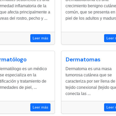
rmedad inflamatoria de la
crecimiento benigno cután
 que afecta principalmente a
común, que se presenta en 
áreas del rostro, pecho y ...
piel de los adultos y maduros
Leer más
Leer
rmatólogo
Dermatomas
ermatólogo es un médico
Dermatoma es una masa
se especializa en la
tumorosa cutánea que se
tificación y tratamiento de
caracteriza por ser llena de
rmedades de piel, ...
tejido conexional (tejido qu
conecta las ...
Leer más
Leer