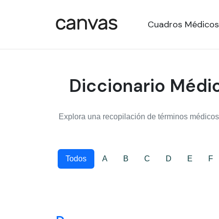
Cuadros Médicos
Diccionario Médic
Explora una recopilación de términos médicos,
Todos
A
B
C
D
E
F