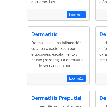
el cuerpo. Los ...
crón
Leer más
Dermatitis
De
Dermatitis es una inflamación
La d
cutánea caracterizada por
enfe
erupciones, escalamiento y
cara
prurito (zozobra). La dermatitis
recu
puede ser causada por ...
Leer más
Dermatitis Preputial
De
La dermatitis preputial es una
La d