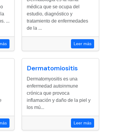
eo
médica que se ocupa del
la
estudio, diagnóstico y
. ...
tratamiento de enfermedades
de la ...
 más
Leer más
Dermatomiositis
Dermatomyositis es una
enfermedad autoinmune
crónica que provoca
e
inflamación y daño de la piel y
los mú...
 más
Leer más