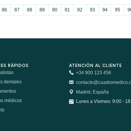
86
87
88
89
90
91
92
93
94
95
9
ES RÁPIDOS
ATENCIÓN AL CLIENTE
alistas
+34 900 123 456
as dentales
contacto@cuadromedico.
amentos
Madrid, España
os médicos
Lunes a Viernes: 9:00 - 18
to