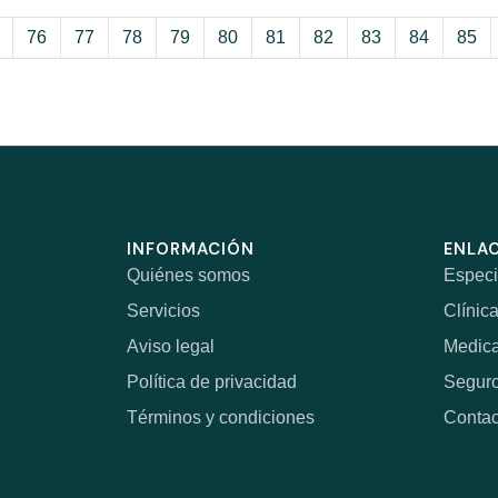
76
77
78
79
80
81
82
83
84
85
INFORMACIÓN
ENLAC
Quiénes somos
Especi
Servicios
Clínic
Aviso legal
Medic
Política de privacidad
Segur
Términos y condiciones
Contac