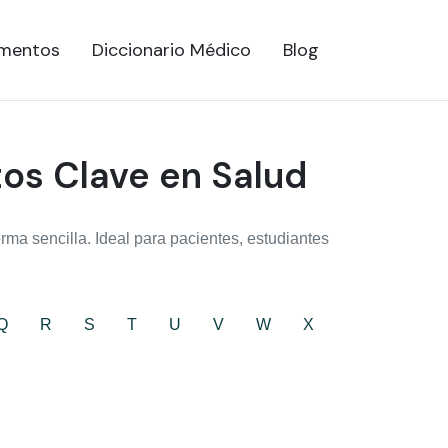
mentos
Diccionario Médico
Blog
tos Clave en Salud
ma sencilla. Ideal para pacientes, estudiantes
Q
R
S
T
U
V
W
X