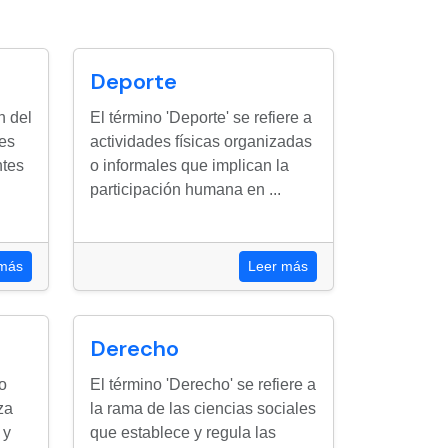
Deporte
n del
El término 'Deporte' se refiere a
nes
actividades físicas organizadas
ntes
o informales que implican la
participación humana en ...
 más
Leer más
Derecho
o
El término 'Derecho' se refiere a
za
la rama de las ciencias sociales
 y
que establece y regula las