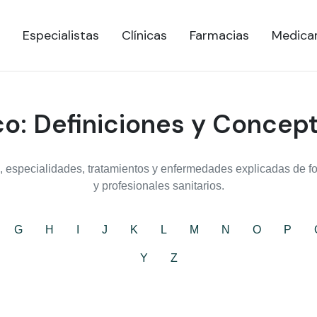
Especialistas
Clínicas
Farmacias
Medica
o: Definiciones y Concep
 especialidades, tratamientos y enfermedades explicadas de for
y profesionales sanitarios.
G
H
I
J
K
L
M
N
O
P
Y
Z