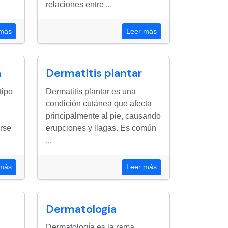
relaciones entre ...
 más
Leer más
a
Dermatitis plantar
tipo
Dermatitis plantar es una
condición cutánea que afecta
principalmente al pie, causando
arse
erupciones y llagas. Es común
...
 más
Leer más
Dermatología
Dermatología es la rama