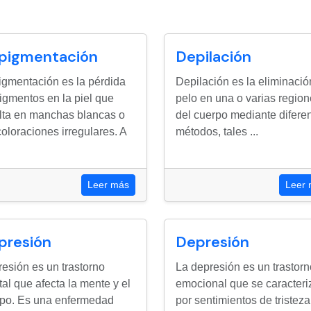
pigmentación
Depilación
gmentación es la pérdida
Depilación es la eliminació
igmentos en la piel que
pelo en una o varias regio
lta en manchas blancas o
del cuerpo mediante difere
oloraciones irregulares. A
métodos, tales ...
Leer más
Leer
presión
Depresión
esión es un trastorno
La depresión es un trastorn
al que afecta la mente y el
emocional que se caracteri
po. Es una enfermedad
por sentimientos de tristeza