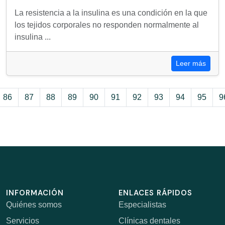
La resistencia a la insulina es una condición en la que
los tejidos corporales no responden normalmente al
insulina ...
Leer más
86
87
88
89
90
91
92
93
94
95
9
INFORMACIÓN
ENLACES RÁPIDOS
Quiénes somos
Especialistas
Servicios
Clínicas dentales