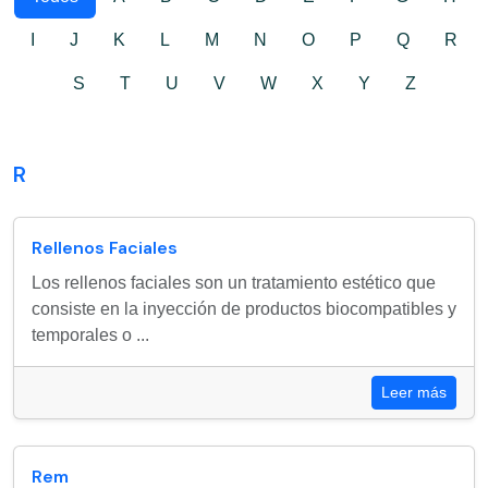
I
J
K
L
M
N
O
P
Q
R
S
T
U
V
W
X
Y
Z
R
Rellenos Faciales
Los rellenos faciales son un tratamiento estético que
consiste en la inyección de productos biocompatibles y
temporales o ...
Leer más
Rem