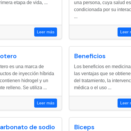
rimera etapa de vida, ...
una persona, cuya salud es
condicionada por su intera
...
Leer más
Leer
lotero
Beneficios
tero es una marca de
Los beneficios en medicina
uctos de inyección híbrida
las ventajas que se obtien
contienen hidrogel y un
del tratamiento, la interven
e relleno. Se utiliza ...
médica o el uso ...
Leer más
Leer
carbonato de sodio
Biceps