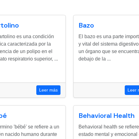
tolino
Bazo
artolino es una condición
El bazo es una parte impor
ca caracterizada por la
y vital del sistema digestivo
encia de un polipo en el
un órgano que se encuentr
ato respiratorio superior, ...
debajo de la ...
Leer más
Leer
bé
Behavioral Health
érmino 'bébé' se refiere a un
Behavioral health se refiere
én nacido humano durante
estado mental y emocional