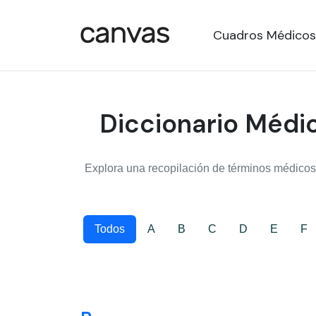
Cuadros Médicos
Diccionario Médic
Explora una recopilación de términos médicos,
Todos
A
B
C
D
E
F