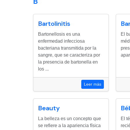
B
Bartolinitis
Bar
Bartonellosis es una
El b
enfermedad infecciosa
médi
bacteriana transmitida por la
pres
sangre, que se caracteriza por
apar
la presencia de bartonella en
los ...
Leer más
Beauty
Bé
La belleza es un concepto que
El t
se refiere a la apariencia física
reci