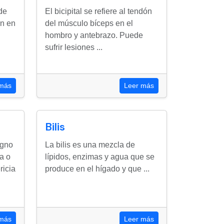
de
El bicipital se refiere al tendón
n en
del músculo bíceps en el
hombro y antebrazo. Puede
sufrir lesiones ...
 más
Leer más
Bilis
igno
La bilis es una mezcla de
a o
lípidos, enzimas y agua que se
ricia
produce en el hígado y que ...
 más
Leer más