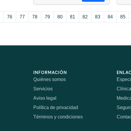
76
77
78
79
80
81
82
83
84
85
INFORMACIÓN
ENLAC
Quiénes somos
Especi
Servicios
Clínic
Aviso legal
Medic
Política de privacidad
Segur
Términos y condiciones
Contac