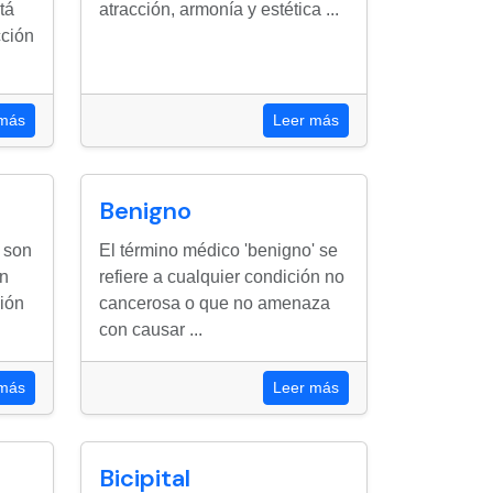
tá
atracción, armonía y estética ...
cción
 más
Leer más
Benigno
 son
El término médico 'benigno' se
en
refiere a cualquier condición no
ción
cancerosa o que no amenaza
con causar ...
 más
Leer más
Bicipital