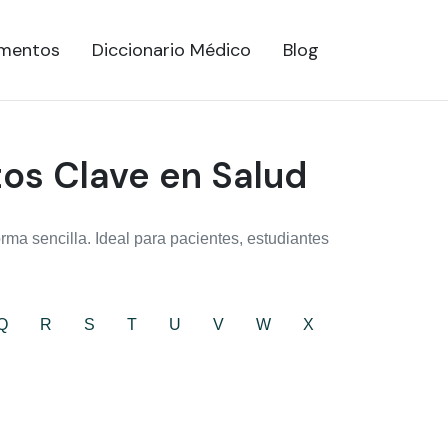
mentos
Diccionario Médico
Blog
tos Clave en Salud
ma sencilla. Ideal para pacientes, estudiantes
Q
R
S
T
U
V
W
X