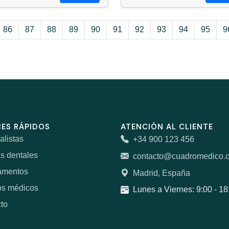
86
87
88
89
90
91
92
93
94
95
9
ES RÁPIDOS
ATENCIÓN AL CLIENTE
alistas
+34 900 123 456
as dentales
contacto@cuadromedico.
amentos
Madrid, España
os médicos
Lunes a Viernes: 9:00 - 18
to