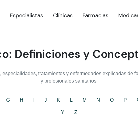
Especialistas
Clínicas
Farmacias
Medica
o: Definiciones y Concep
 especialidades, tratamientos y enfermedades explicadas de for
y profesionales sanitarios.
G
H
I
J
K
L
M
N
O
P
Y
Z