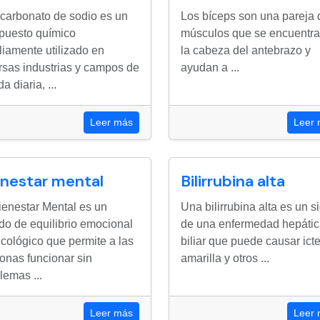
icarbonato de sodio es un
Los bíceps son una pareja 
puesto químico
músculos que se encuentra
iamente utilizado en
la cabeza del antebrazo y
rsas industrias y campos de
ayudan a ...
da diaria, ...
Leer más
Leer
enestar mental
Bilirrubina alta
ienestar Mental es un
Una bilirrubina alta es un s
do de equilibrio emocional
de una enfermedad hepátic
icológico que permite a las
biliar que puede causar icte
onas funcionar sin
amarilla y otros ...
lemas ...
Leer más
Leer