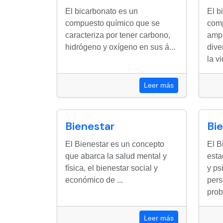
El bicarbonato es un
El b
compuesto químico que se
com
caracteriza por tener carbono,
ampl
hidrógeno y oxígeno en sus á...
dive
la vi
Leer más
Bienestar
Bi
El Bienestar es un concepto
El B
que abarca la salud mental y
esta
física, el bienestar social y
y ps
económico de ...
pers
prob
Leer más