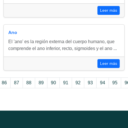
Leer más
Ano
El 'ano' es la región externa del cuerpo humano, que
comprende el ano inferior, recto, sigmoides y el ano ...
Leer más
86
87
88
89
90
91
92
93
94
95
9