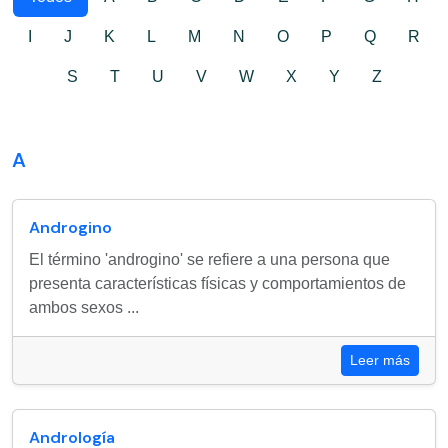
I
J
K
L
M
N
O
P
Q
R
S
T
U
V
W
X
Y
Z
A
Androgino
El término 'androgino' se refiere a una persona que
presenta características físicas y comportamientos de
ambos sexos ...
Leer más
Andrología