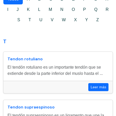
I
J
K
L
M
N
O
P
Q
R
S
T
U
V
W
X
Y
Z
T
Tendon rotuliano
El tendón rotuliano es un importante tendón que se
extiende desde la parte inferior del muslo hasta el ...
Leer más
Tendon supraespinoso
El tendón supraespinoso es un ligamento que une la