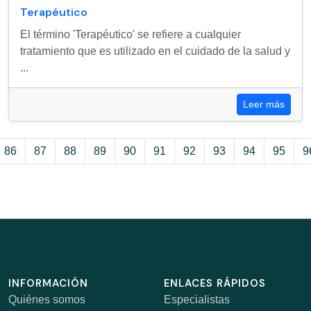
Terapéutico
El término 'Terapéutico' se refiere a cualquier
tratamiento que es utilizado en el cuidado de la salud y
...
Leer más
86
87
88
89
90
91
92
93
94
95
9
INFORMACIÓN
ENLACES RÁPIDOS
Quiénes somos
Especialistas