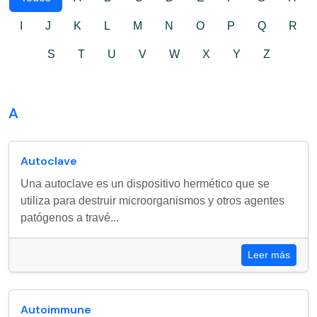
I
J
K
L
M
N
O
P
Q
R
S
T
U
V
W
X
Y
Z
A
Autoclave
Una autoclave es un dispositivo hermético que se
utiliza para destruir microorganismos y otros agentes
patógenos a travé...
Leer más
Autoimmune