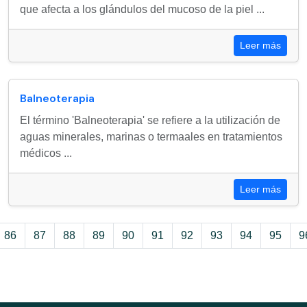
que afecta a los glándulos del mucoso de la piel ...
Leer más
Balneoterapia
El término 'Balneoterapia' se refiere a la utilización de
aguas minerales, marinas o termaales en tratamientos
médicos ...
Leer más
86
87
88
89
90
91
92
93
94
95
9