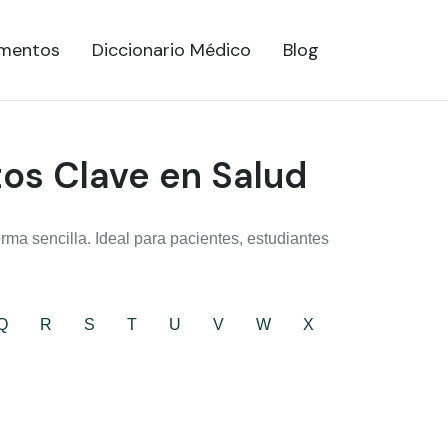
mentos
Diccionario Médico
Blog
tos Clave en Salud
ma sencilla. Ideal para pacientes, estudiantes
Q
R
S
T
U
V
W
X