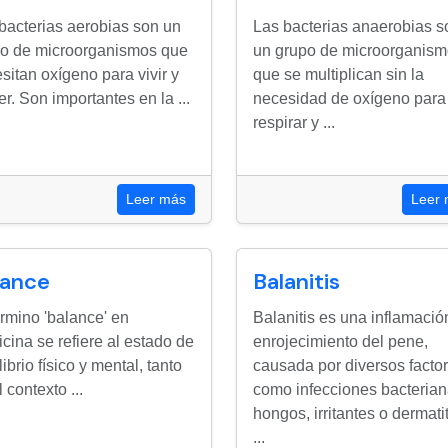
bacterias aerobias son un
Las bacterias anaerobias s
o de microorganismos que
un grupo de microorganis
sitan oxígeno para vivir y
que se multiplican sin la
er. Son importantes en la ...
necesidad de oxígeno para
respirar y ...
Leer más
Leer
lance
Balanitis
érmino 'balance' en
Balanitis es una inflamació
cina se refiere al estado de
enrojecimiento del pene,
librio físico y mental, tanto
causada por diversos facto
 contexto ...
como infecciones bacterian
hongos, irritantes o dermatit
...