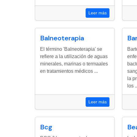
Leer más
Balneoterapia
Bar
El término 'Balneoterapia' se
Bart
refiere a la utilización de aguas
enfe
minerales, marinas o termaales
bact
en tratamientos médicos ...
sang
la p
los ..
Leer más
Bcg
Be