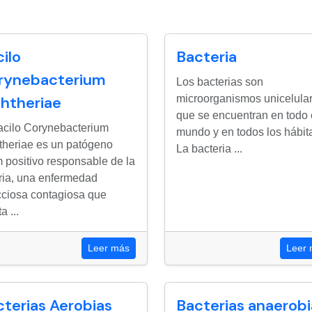
ilo
Bacteria
rynebacterium
Los bacterias son
phtheriae
microorganismos unicelula
que se encuentran en todo 
acilo Corynebacterium
mundo y en todos los hábita
theriae es un patógeno
La bacteria ...
 positivo responsable de la
eria, una enfermedad
cciosa contagiosa que
a ...
Leer más
Leer
cterias Aerobias
Bacterias anaerobi