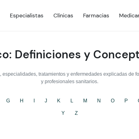
Especialistas
Clínicas
Farmacias
Medica
o: Definiciones y Concep
 especialidades, tratamientos y enfermedades explicadas de for
y profesionales sanitarios.
G
H
I
J
K
L
M
N
O
P
Y
Z