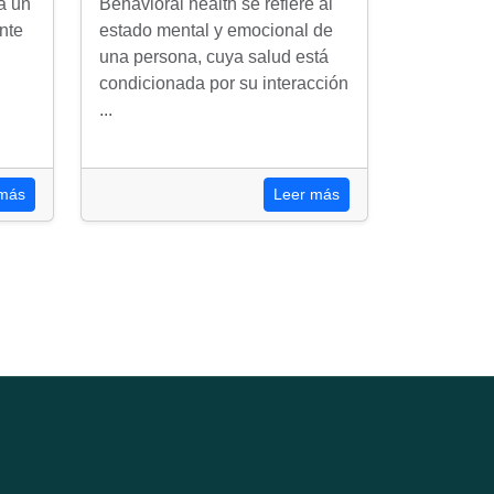
 a un
Behavioral health se refiere al
nte
estado mental y emocional de
una persona, cuya salud está
condicionada por su interacción
...
 más
Leer más