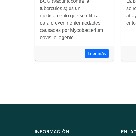
BCG (Vacuna contra la
La b
tuberculosis) es un
se r
medicamento que se utiliza
atra
para prevenir enfermedades
ento
causadas por Mycobacterium
bovis, el agente ...
Leer más
INFORMACIÓN
ENLAC