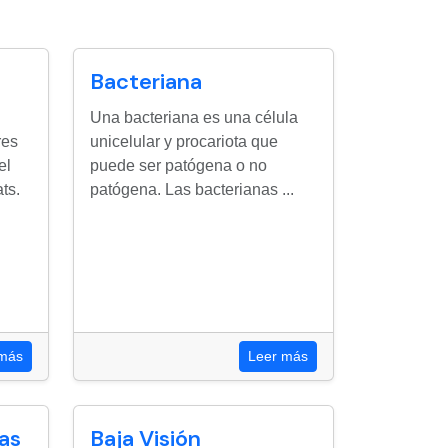
Bacteriana
Una bacteriana es una célula
res
unicelular y procariota que
el
puede ser patógena o no
ts.
patógena. Las bacterianas ...
 más
Leer más
as
Baja Visión