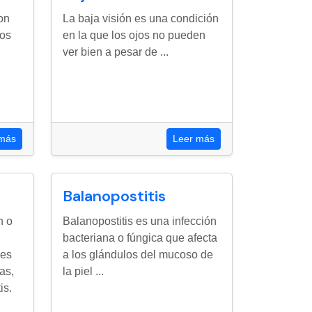
on
La baja visión es una condición
mos
en la que los ojos no pueden
ver bien a pesar de ...
 más
Leer más
Balanopostitis
n o
Balanopostitis es una infección
bacteriana o fúngica que afecta
res
a los glándulos del mucoso de
as,
la piel ...
is.