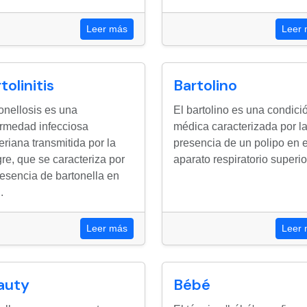
Leer más
Leer
tolinitis
Bartolino
onellosis es una
El bartolino es una condici
rmedad infecciosa
médica caracterizada por l
eriana transmitida por la
presencia de un polipo en e
re, que se caracteriza por
aparato respiratorio superior,
resencia de bartonella en
.
Leer más
Leer
auty
Bébé