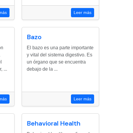
 más
Leer más
Bazo
ón
El bazo es una parte importante
a
y vital del sistema digestivo. Es
l
un órgano que se encuentra
 ...
debajo de la ...
 más
Leer más
Behavioral Health