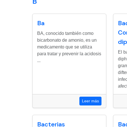
B
Ba
Bac
Co
BA, conocido también como
bicarbonato de amonio, es un
di
medicamento que se utiliza
El b
para tratar y prevenir la acidosis
diph
...
gram
dift
infe
afect
Leer más
Bacterias
Ba