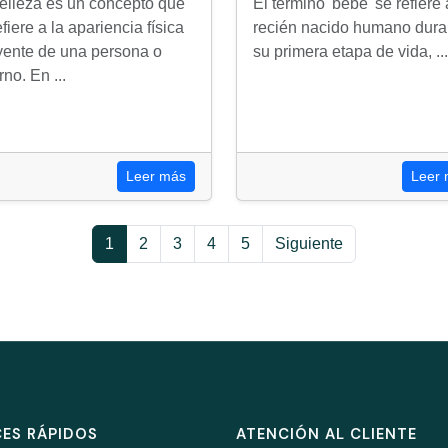
elleza es un concepto que
El término 'bébé' se refiere
efiere a la apariencia física
recién nacido humano dura
yente de una persona o
su primera etapa de vida, ...
rno. En ...
Leer más
Leer
1
2
3
4
5
Siguiente
ES RÁPIDOS
ATENCIÓN AL CLIENTE