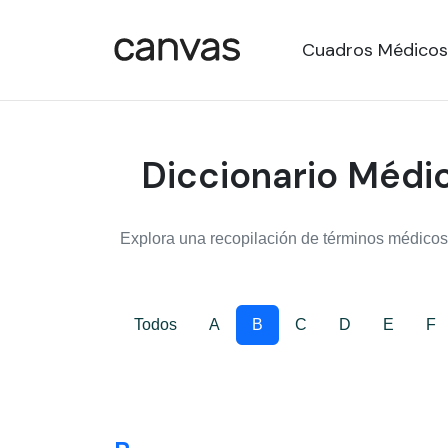
Cuadros Médicos
Diccionario Médic
Explora una recopilación de términos médicos,
Todos
A
B
C
D
E
F