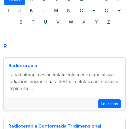
I
J
K
L
M
N
O
P
Q
R
S
T
U
V
W
X
Y
Z
R
Radioterapia
La radioterapia es un tratamiento médico que utiliza
radiación ionizante para destruir células cancerosas o
impidir su ...
Leer más
Radioterapia Conformada Tridimensional