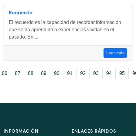
Recuerdo
El recuerdo es la capacidad de recordar información
que se ha aprendido o experiencias vividas en el
pasado. En ...
Leer más
86
87
88
89
90
91
92
93
94
95
9
INFORMACIÓN
ENLACES RÁPIDOS