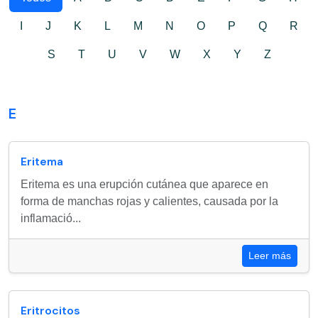
I
J
K
L
M
N
O
P
Q
R
S
T
U
V
W
X
Y
Z
E
Eritema
Eritema es una erupción cutánea que aparece en
forma de manchas rojas y calientes, causada por la
inflamació...
Leer más
Eritrocitos