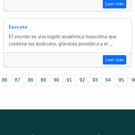
Leer más
Escroto
El escroto es una región anatómica masculina que
contiene los testículos, glándula prostática y el ...
Leer más
86
87
88
89
90
91
92
93
94
95
9