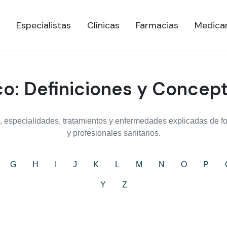
Especialistas
Clínicas
Farmacias
Medica
o: Definiciones y Concep
 especialidades, tratamientos y enfermedades explicadas de for
y profesionales sanitarios.
G
H
I
J
K
L
M
N
O
P
Y
Z