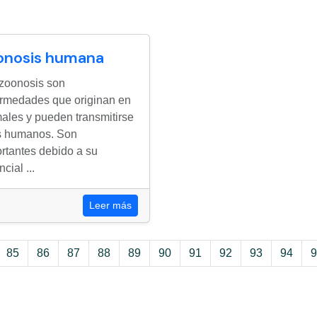
onosis humana
zoonosis son
rmedades que originan en
ales y pueden transmitirse
s humanos. Son
rtantes debido a su
cial ...
Leer más
85
86
87
88
89
90
91
92
93
94
9