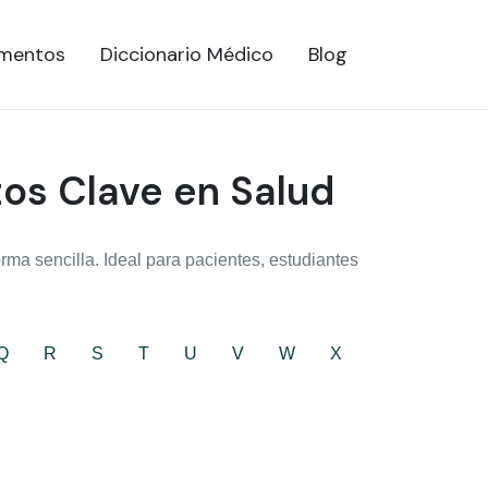
mentos
Diccionario Médico
Blog
tos Clave en Salud
ma sencilla. Ideal para pacientes, estudiantes
Q
R
S
T
U
V
W
X