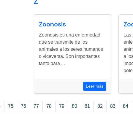
Z
Zoonosis
Zo
Zoonosis es una enfermedad
Las 
que se transmite de los
enfe
animales a los seres humanos
anim
o viceversa. Son importantes
a lo
tanto para ...
impo
poten
Leer más
4
75
76
77
78
79
80
81
82
83
84