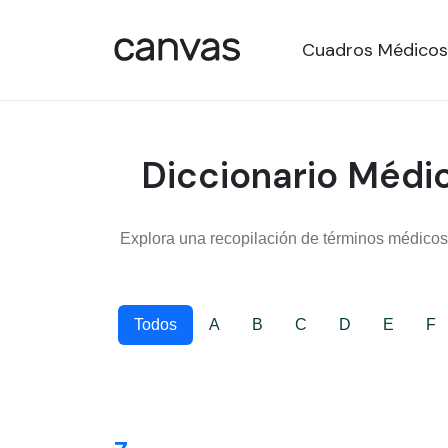
Cuadros Médicos
Diccionario Médic
Explora una recopilación de términos médicos,
Todos
A
B
C
D
E
F