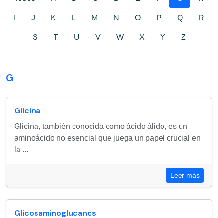
I
J
K
L
M
N
O
P
Q
R
S
T
U
V
W
X
Y
Z
G
Glicina
Glicina, también conocida como ácido álido, es un
aminoácido no esencial que juega un papel crucial en
la ...
Leer más
Glicosaminoglucanos