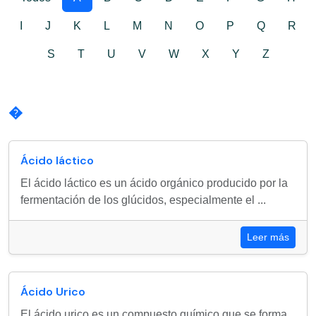
I
J
K
L
M
N
O
P
Q
R
S
T
U
V
W
X
Y
Z
�
Ácido láctico
El ácido láctico es un ácido orgánico producido por la
fermentación de los glúcidos, especialmente el ...
Leer más
Ácido Urico
El ácido urico es un compuesto químico que se forma