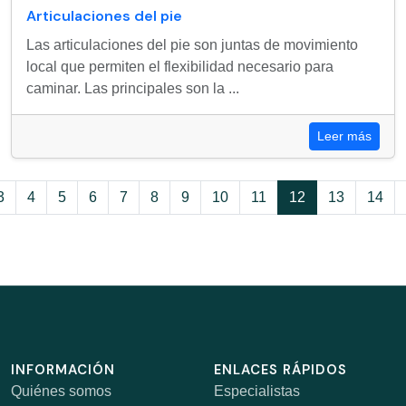
Articulaciones del pie
Las articulaciones del pie son juntas de movimiento
local que permiten el flexibilidad necesario para
caminar. Las principales son la ...
Leer más
3
4
5
6
7
8
9
10
11
12
13
14
INFORMACIÓN
ENLACES RÁPIDOS
Quiénes somos
Especialistas