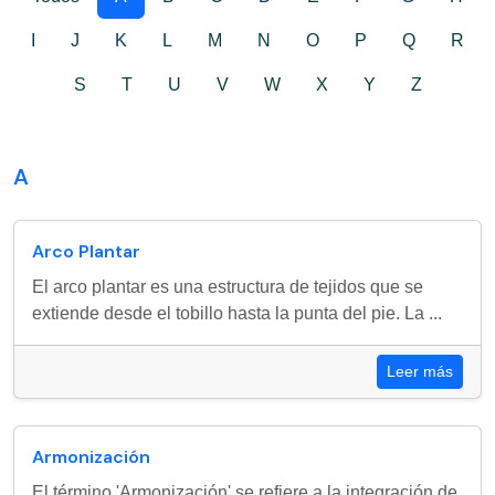
I
J
K
L
M
N
O
P
Q
R
S
T
U
V
W
X
Y
Z
A
Arco Plantar
El arco plantar es una estructura de tejidos que se
extiende desde el tobillo hasta la punta del pie. La ...
Leer más
Armonización
El término 'Armonización' se refiere a la integración de