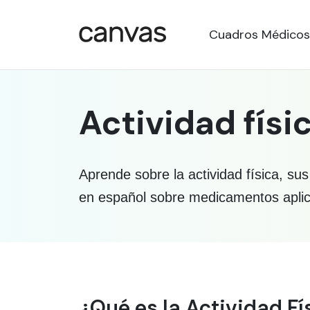
Cuadros Médicos
Actividad físi
Aprende sobre la actividad física, su
en español sobre medicamentos apli
Información médica sob
¿Qué es la Actividad Fí