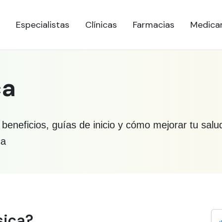
Especialistas
Clínicas
Farmacias
Medica
ca
s beneficios, guías de inicio y cómo mejorar tu sa
ca
re Actividad física
sica?