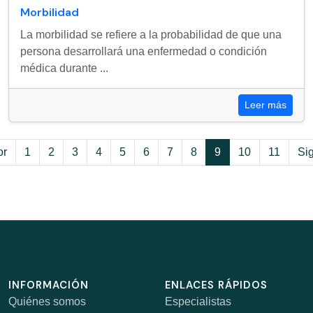
Morbilidad
La morbilidad se refiere a la probabilidad de que una
persona desarrollará una enfermedad o condición
médica durante ...
Leer más
or
1
2
3
4
5
6
7
8
9
10
11
Si
INFORMACIÓN
ENLACES RÁPIDOS
Quiénes somos
Especialistas