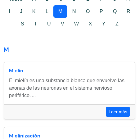
I
J
K
L
M
N
O
P
Q
R
S
T
U
V
W
X
Y
Z
M
Mielín
El mielín es una substancia blanca que envuelve las
axonas de las neuronas en el sistema nervioso
periférico. ...
Leer más
Mielinización