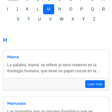
I
J
K
L
M
N
O
P
Q
R
S
T
U
V
W
X
Y
Z
M
Mama
La palabra 'mama' se refiere al seno materno en la
fisiología humana, que tiene un papel crucial en la ...
Leer más
Mamadas
Las mamadas son un proceso fisiológico que se