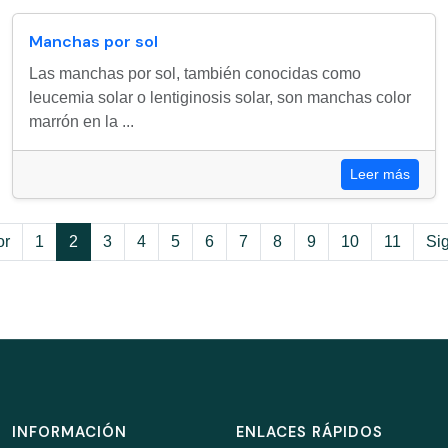
Manchas por sol
Las manchas por sol, también conocidas como
leucemia solar o lentiginosis solar, son manchas color
marrón en la ...
Leer más
or
1
2
3
4
5
6
7
8
9
10
11
Si
INFORMACIÓN
ENLACES RÁPIDOS