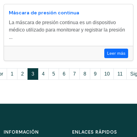
Máscara de presión continua
La máscara de presión continua es un dispositivo
médico utilizado para monitorear y registrar la presión
...
Leer más
or
1
2
3
4
5
6
7
8
9
10
11
Si
INFORMACIÓN
ENLACES RÁPIDOS