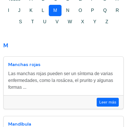
I
J
K
L
M
N
O
P
Q
R
S
T
U
V
W
X
Y
Z
M
Manchas rojas
Las manchas rojas pueden ser un síntoma de varias
enfermedades, como la rosácea, el prurito y algunas
formas ...
Leer más
Mandíbula