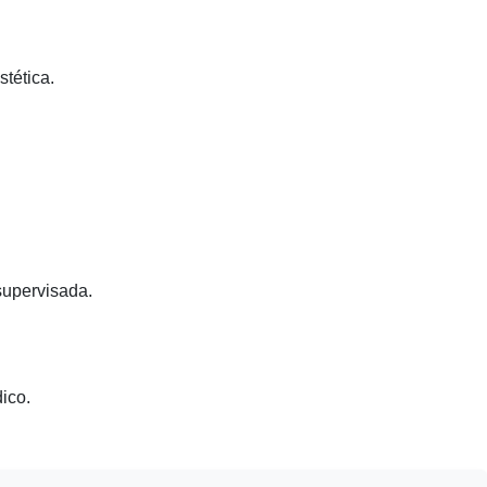
stética.
supervisada.
ico.