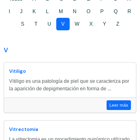
I
J
K
L
M
N
O
P
Q
R
S
T
U
V
W
X
Y
Z
V
Vitiligo
Vitiligo es una patología de piel que se caracteriza por
la aparición de depigmentación en forma de ...
Leer más
Vitrectomia
La vitrectomia es un procedimiento quirúrgico utilizado