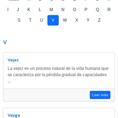
I
J
K
L
M
N
O
P
Q
R
S
T
U
V
W
X
Y
Z
V
Vejez
La vejez es un proceso natural de la vida humana que
se caracteriza por la pérdida gradual de capacidades
...
Leer más
Vejiga