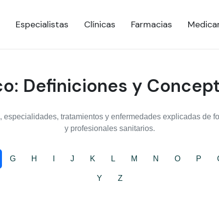
Especialistas
Clínicas
Farmacias
Medica
o: Definiciones y Concep
 especialidades, tratamientos y enfermedades explicadas de for
y profesionales sanitarios.
G
H
I
J
K
L
M
N
O
P
Y
Z