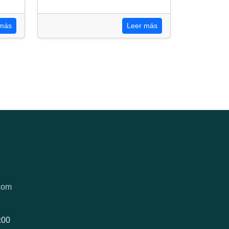
 más
Leer más
com
:00