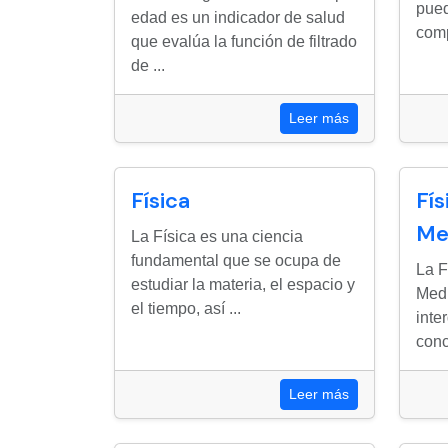
pued
edad es un indicador de salud
comp
que evalúa la función de filtrado
de ...
Leer más
Física
Fís
Me
La Física es una ciencia
fundamental que se ocupa de
La F
estudiar la materia, el espacio y
Medi
el tiempo, así ...
inte
conc
Leer más