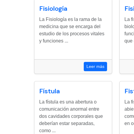
Fisiología
Fis
La Fisiología es la rama de la
La f
medicina que se encarga del
biol
estudio de los procesos vitales
func
y funciones ...
que 
Leer más
Fístula
Fis
La fístula es una abertura o
La f
comunicación anormal entre
abie
dos cavidades corporales que
comu
deberían estar separadas,
en o
como ...