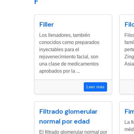
F
Filler
Fil
Los llenadores, también
Filo
conocidos como preparados
fami
inyectables para el
pert
rejuvenecimiento facial, son
Zing
una clase de medicamentos
Asia
aprobados por la ...
Leer más
Filtrado glomerular
Fi
normal por edad
La f
médi
El filtrado glomerular normal por