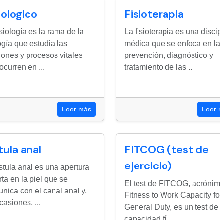
iologico
Fisioterapia
isiología es la rama de la
La fisioterapia es una disci
ogía que estudia las
médica que se enfoca en la
iones y procesos vitales
prevención, diagnóstico y
ocurren en ...
tratamiento de las ...
Leer más
Leer
tula anal
FITCOG (test de
ejercicio)
istula anal es una apertura
rta en la piel que se
El test de FITCOG, acróni
nica con el canal anal y,
Fitness to Work Capacity fo
casiones, ...
General Duty, es un test de
capacidad fí...