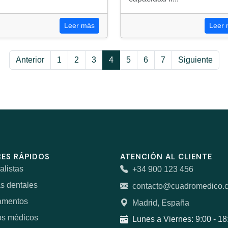
Leer más
Leer
Anterior
1
2
3
4
5
6
7
Siguiente
ES RÁPIDOS
ATENCIÓN AL CLIENTE
alistas
+34 900 123 456
as dentales
contacto@cuadromedico.
amentos
Madrid, España
os médicos
Lunes a Viernes: 9:00 - 18