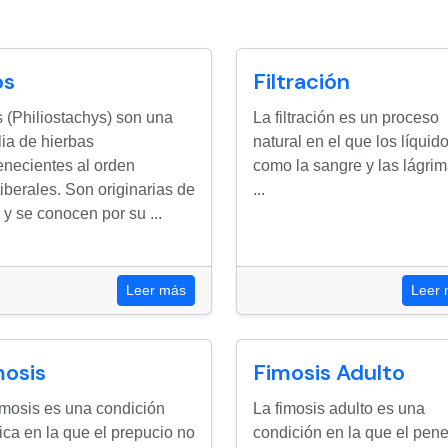
os
Filtración
s (Philiostachys) son una
La filtración es un proceso
lia de hierbas
natural en el que los líquido
enecientes al orden
como la sangre y las lágrim
iberales. Son originarias de
...
 y se conocen por su ...
Leer más
Leer
mosis
Fimosis Adulto
imosis es una condición
La fimosis adulto es una
ca en la que el prepucio no
condición en la que el pen