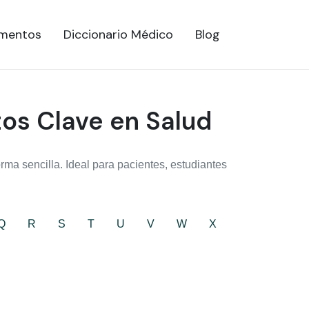
mentos
Diccionario Médico
Blog
tos Clave en Salud
ma sencilla. Ideal para pacientes, estudiantes
Q
R
S
T
U
V
W
X