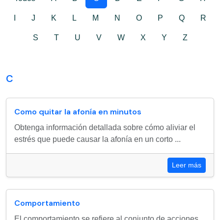
I
J
K
L
M
N
O
P
Q
R
S
T
U
V
W
X
Y
Z
C
Como quitar la afonía en minutos
Obtenga información detallada sobre cómo aliviar el
estrés que puede causar la afonía en un corto ...
Leer más
Comportamiento
El comportamiento se refiere al conjunto de acciones,