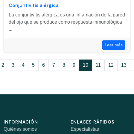
Conjuntivitis alérgica
La conjuntivitis alérgica es una inflamación de la pared
del ojo que se produce como respuesta inmunológica
...
Leer más
2
3
4
5
6
7
8
9
10
11
12
13
INFORMACIÓN
ENLACES RÁPIDOS
Quiénes somos
Especialistas