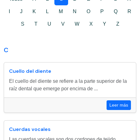
I
J
K
L
M
N
O
P
Q
R
S
T
U
V
W
X
Y
Z
C
Cuello del diente
El cuello del diente se refiere a la parte superior de la
raíz dental que emerge por encima de ...
Leer más
Cuerdas vocales
Las cuerdas vocales son dos cordones de tejido