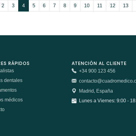
2
3
4
5
6
7
8
9
10
11
12
13
ES RÁPIDOS
ATENCIÓN AL CLIENTE
alistas
+34 900 123 456
as dentales
contacto@cuadromedico.
amentos
Madrid, España
os médicos
Lunes a Viernes: 9:00 - 18
to