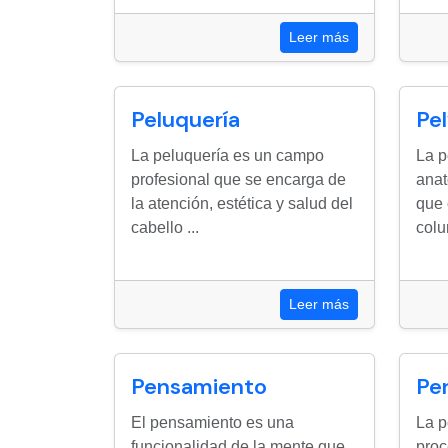
Leer más
Peluquería
Pel
La peluquería es un campo
La p
profesional que se encarga de
anat
la atención, estética y salud del
que 
cabello ...
colu
Leer más
Pensamiento
Per
El pensamiento es una
La p
funcionalidad de la mente que
proc