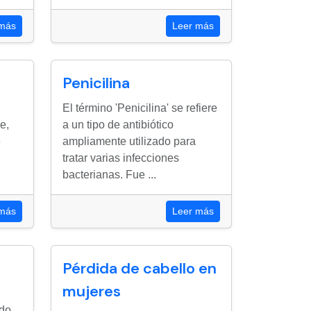
 más
Leer más
Penicilina
El término 'Penicilina' se refiere
e,
a un tipo de antibiótico
e
ampliamente utilizado para
tratar varias infecciones
bacterianas. Fue ...
 más
Leer más
Pérdida de cabello en
mujeres
ído