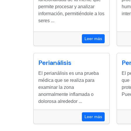
permite procesar y analizar
huma
información, permitiéndole a los
inte
seres ...
Leer más
Perianálisis
Per
El perianálisis es una prueba
El p
médica que se realiza para
que 
examinar la zona
prot
anormalmente inflamada o
Pued
dolorosa alrededor ...
Leer más