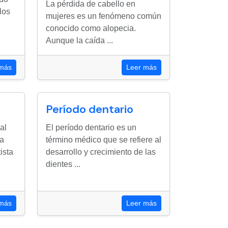
La pérdida de cabello en
los
mujeres es un fenómeno común
conocido como alopecia.
Aunque la caída ...
 más
Leer más
Período dentario
al
El período dentario es un
na
término médico que se refiere al
ista
desarrollo y crecimiento de las
dientes ...
 más
Leer más