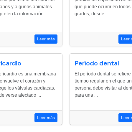
nos y algunos animales
que puede ocurrir en todos 
rpreten la información ...
grados, desde ...
Leer más
Leer
icardio
Período dental
ericardio es una membrana
El período dental se refiere 
envuelve el corazón y
tiempo regular en el que u
ege los válvulas cardíacas.
persona debe visitar al dent
e verse afectado ...
para una ...
Leer más
Leer