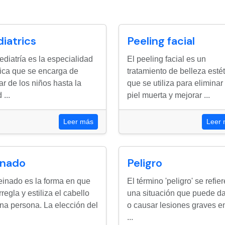
iatrics
Peeling facial
ediatría es la especialidad
El peeling facial es un
ca que se encarga de
tratamiento de belleza esté
ar de los niños hasta la
que se utiliza para eliminar 
 ...
piel muerta y mejorar ...
Leer más
Leer
inado
Peligro
einado es la forma en que
El término 'peligro' se refier
rregla y estiliza el cabello
una situación que puede d
na persona. La elección del
o causar lesiones graves e
...