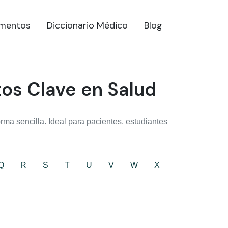
mentos
Diccionario Médico
Blog
tos Clave en Salud
ma sencilla. Ideal para pacientes, estudiantes
Q
R
S
T
U
V
W
X