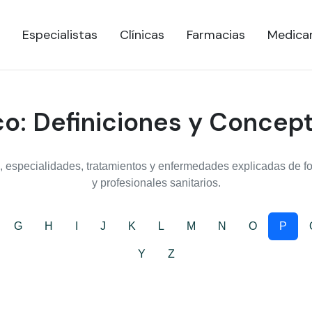
Especialistas
Clínicas
Farmacias
Medica
o: Definiciones y Concep
 especialidades, tratamientos y enfermedades explicadas de for
y profesionales sanitarios.
G
H
I
J
K
L
M
N
O
P
Y
Z