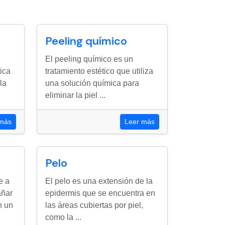
Peeling químico
El peeling químico es un
tica
tratamiento estético que utiliza
la
una solución química para
eliminar la piel ...
 más
Leer más
Pelo
e a
El pelo es una extensión de la
añar
epidermis que se encuentra en
n un
las áreas cubiertas por piel,
como la ...