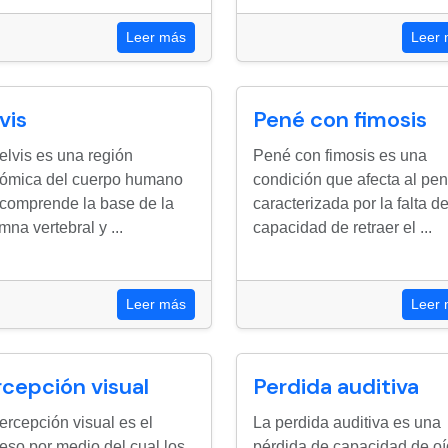
Leer más
Leer
vis
Pené con fimosis
elvis es una región
Pené con fimosis es una
ómica del cuerpo humano
condición que afecta al pen
comprende la base de la
caracterizada por la falta d
mna vertebral y ...
capacidad de retraer el ...
Leer más
Leer
cepción visual
Perdida auditiva
ercepción visual es el
La perdida auditiva es una
eso por medio del cual los
pérdida de capacidad de o