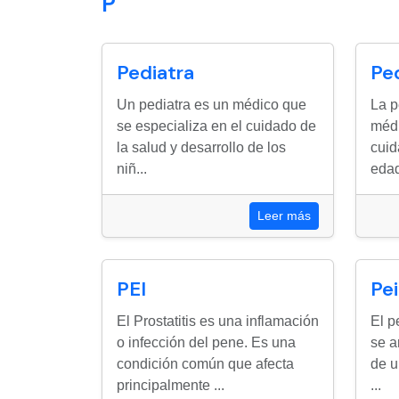
P
Pediatra
Ped
Un pediatra es un médico que
La p
se especializa en el cuidado de
médi
la salud y desarrollo de los
cuid
niñ...
edad
Leer más
PEI
Pe
El Prostatitis es una inflamación
El p
o infección del pene. Es una
se a
condición común que afecta
de u
principalmente ...
...