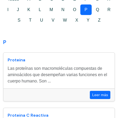
I
J
K
L
M
N
O
P
Q
R
S
T
U
V
W
X
Y
Z
P
Proteina
Las proteínas son macromoléculas compuestas de
aminoácidos que desempeñan varias funciones en el
cuerpo humano. Son ...
Leer más
Proteina C Reactiva