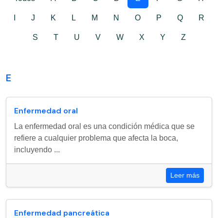
I
J
K
L
M
N
O
P
Q
R
S
T
U
V
W
X
Y
Z
E
Enfermedad oral
La enfermedad oral es una condición médica que se
refiere a cualquier problema que afecta la boca,
incluyendo ...
Leer más
Enfermedad pancreática