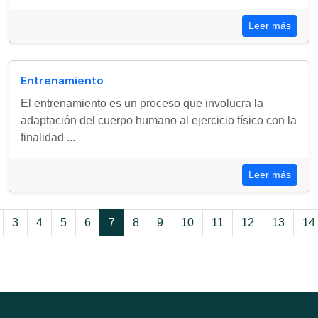
Leer más
Entrenamiento
El entrenamiento es un proceso que involucra la
adaptación del cuerpo humano al ejercicio físico con la
finalidad ...
Leer más
3
4
5
6
7
8
9
10
11
12
13
14