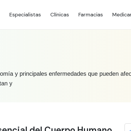
Especialistas
Clínicas
Farmacias
Medica
mía y principales enfermedades que pueden afectarl
tan y
bre Cadera
Esencial del Cuerpo Humano