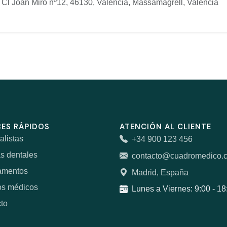
Cl Joan Miro nº12, 46130, Valencia, Massamagrell, Valencia
ES RÁPIDOS
ATENCIÓN AL CLIENTE
alistas
+34 900 123 456
as dentales
contacto@cuadromedico.
amentos
Madrid, España
os médicos
Lunes a Viernes: 9:00 - 18
to