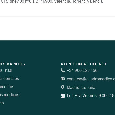
Cl Sidney'00 nº8 1 B, 46900, Valencia, Torrent, Valencia
ES RÁPIDOS
ATENCIÓN AL CLIENTE
alistas
+34 900 123 456
as dentales
contacto@cuadromedico.
amentos
Madrid, España
os médicos
Lunes a Viernes: 9:00 - 18
to