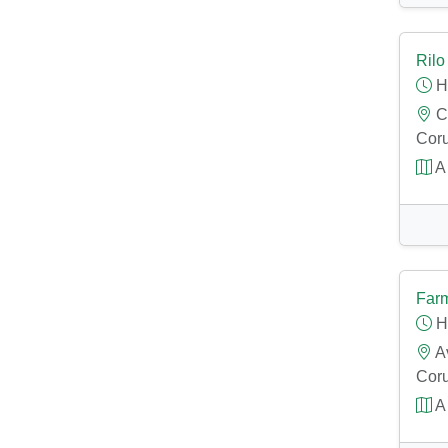
Rilo
H
Ca
Coru
A 
Farm
H
Av
Coru
A 