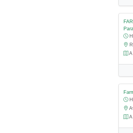
FARM
Para
H
Rú
A 
Farm
H
Av
A 