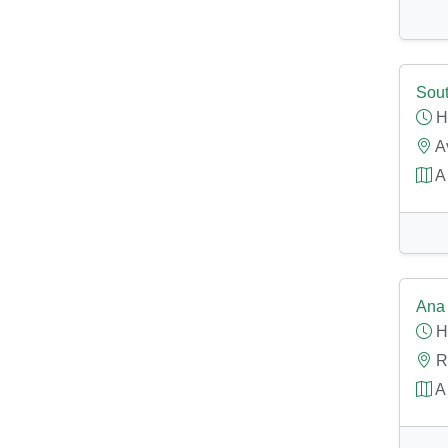
Sout
H
Av
A 
Ana 
H
Rú
A 