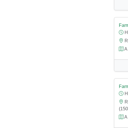
Farm
H
Rú
A 
Farm
H
Rú
(150
A 