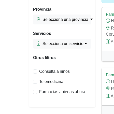
Provincia
Farm
Selecciona una provincia
H
R.
Servicios
Coru
A 
Selecciona un servicio
Otros filtros
Consulta a niños
Farm
H
Telemedicina
R.
Farmacias abiertas ahora
A 