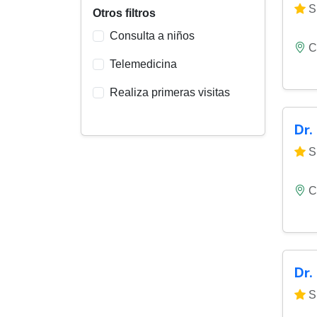
Si
Otros filtros
Consulta a niños
C
Telemedicina
Realiza primeras visitas
Dr.
Si
C
Dr.
Si