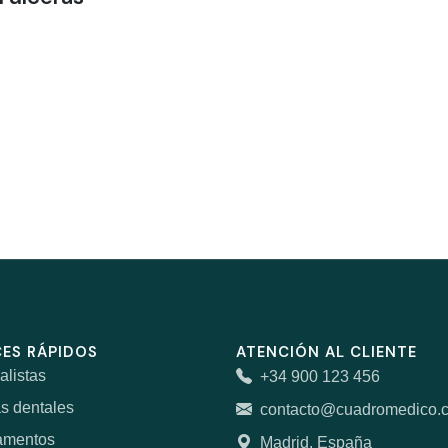
ES RÁPIDOS
ATENCIÓN AL CLIENTE
alistas
+34 900 123 456
as dentales
contacto@cuadromedico.
amentos
Madrid, España