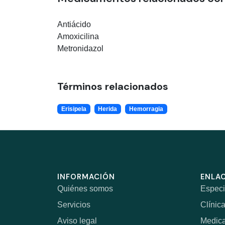
Antiácido
Amoxicilina
Metronidazol
Términos relacionados
Erisipela
Herida
Hemorragia
INFORMACIÓN
ENLAC
Quiénes somos
Especi
Servicios
Clínic
Aviso legal
Medic