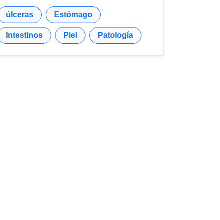
úlceras
Estómago
Intestinos
Piel
Patología