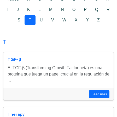
I
J
K
L
M
N
O
P
Q
R
S
T
U
V
W
X
Y
Z
T
TGF-β
El TGF-β (Transforming Growth Factor beta) es una
proteína que juega un papel crucial en la regulación de
...
Leer más
Therapy