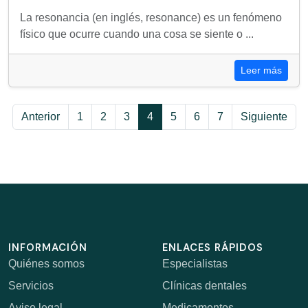
La resonancia (en inglés, resonance) es un fenómeno
físico que ocurre cuando una cosa se siente o ...
Leer más
Anterior
1
2
3
4
5
6
7
Siguiente
INFORMACIÓN
ENLACES RÁPIDOS
Quiénes somos
Especialistas
Servicios
Clínicas dentales
Aviso legal
Medicamentos