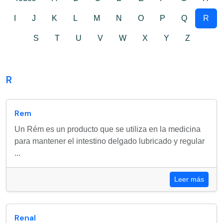
I
J
K
L
M
N
O
P
Q
R
S
T
U
V
W
X
Y
Z
R
Rem
Un Rém es un producto que se utiliza en la medicina
para mantener el intestino delgado lubricado y regular
...
Leer más
Renal