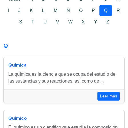
I
J
K
L
M
N
O
P
Q
R
S
T
U
V
W
X
Y
Z
Q
Química
La química es la ciencia que se ocupa del estudio de
las sustancias y sus reacciones, así como de ...
Leer más
Químico
El químico es un científico que estudia la composición