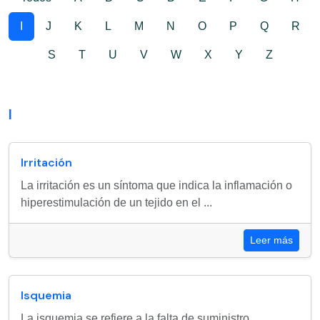
I
J
K
L
M
N
O
P
Q
R
S
T
U
V
W
X
Y
Z
I
Irritación
La irritación es un síntoma que indica la inflamación o
hiperestimulación de un tejido en el ...
Leer más
Isquemia
La isquemia se refiere a la falta de suministro