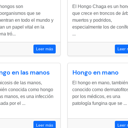
 hongos son
El Hongo Chaga es un hon
oorganismos que se
que crece en troncos de ár
entran en todo el mundo y
muertos y podridos,
an un papel vital en la
especialmente los de coníf
na tró...
...
Leer más
Leer
ngo en las manos
Hongo en mano
icosis de las manos,
El hongo en mano, también
bién conocida como hongo
conocido como dermatofito
as manos, es una infección
por los médicos, es una
ada por el ...
patología fungina que se ...
Leer más
Leer