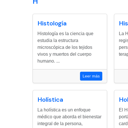
H
Histología
His
Histología es la ciencia que
La H
estudia la estructura
regi
microscópica de los tejidos
pers
vivos y muertos del cuerpo
tera
humano. ...
Leer más
Holística
Ho
La holística es un enfoque
El H
médico que aborda el bienestar
port
integral de la persona,
card