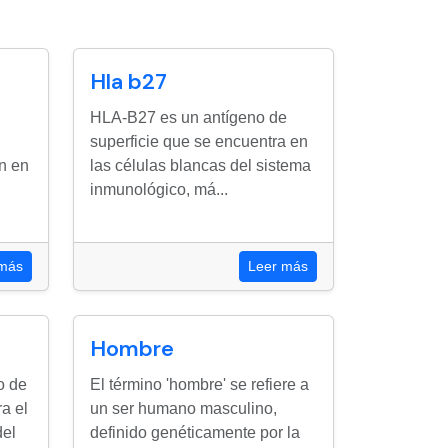
Hla b27
HLA-B27 es un antígeno de
superficie que se encuentra en
n en
las células blancas del sistema
inmunológico, má...
 más
Leer más
Hombre
o de
El término 'hombre' se refiere a
a el
un ser humano masculino,
del
definido genéticamente por la