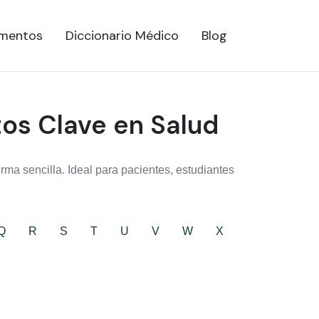
mentos
Diccionario Médico
Blog
tos Clave en Salud
ma sencilla. Ideal para pacientes, estudiantes
Q
R
S
T
U
V
W
X