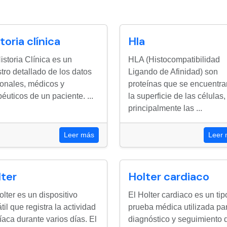
toria clínica
Hla
istoria Clínica es un
HLA (Histocompatibilidad
stro detallado de los datos
Ligando de Afinidad) son
onales, médicos y
proteínas que se encuentra
péuticos de un paciente. ...
la superficie de las células,
principalmente las ...
Leer más
Leer
lter
Holter cardiaco
olter es un dispositivo
El Holter cardiaco es un tip
átil que registra la actividad
prueba médica utilizada par
íaca durante varios días. El
diagnóstico y seguimiento 