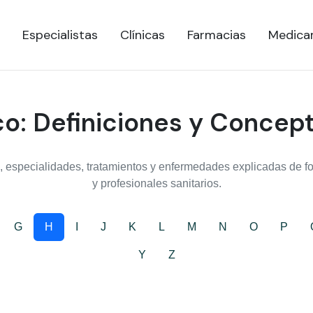
Especialistas
Clínicas
Farmacias
Medica
o: Definiciones y Concep
 especialidades, tratamientos y enfermedades explicadas de for
y profesionales sanitarios.
G
H
I
J
K
L
M
N
O
P
Y
Z