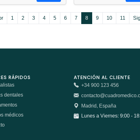
or
1
2
3
4
5
6
7
8
9
10
11
Si
ES RÁPIDOS
ATENCIÓN AL CLIENTE
alistas
+34 900 123 456
as dentales
contacto@cuadromedico.
amentos
Madrid, España
os médicos
Lunes a Viernes: 9:00 - 18
to