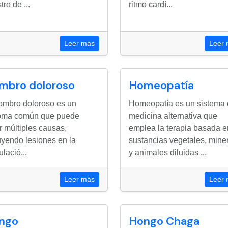
tro de ...
ritmo cardí...
Leer más
Leer
mbro doloroso
Homeopatía
ombro doloroso es un
Homeopatía es un sistema
toma común que puede
medicina alternativa que
r múltiples causas,
emplea la terapia basada e
uyendo lesiones en la
sustancias vegetales, mine
ulació...
y animales diluidas ...
Leer más
Leer
ngo
Hongo Chaga