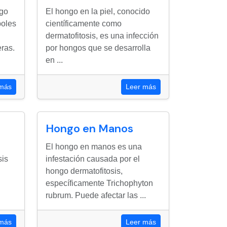
go
El hongo en la piel, conocido
boles
científicamente como
dermatofitosis, es una infección
eras.
por hongos que se desarrolla
en ...
 más
Leer más
Hongo en Manos
El hongo en manos es una
sis
infestación causada por el
hongo dermatofitosis,
específicamente Trichophyton
rubrum. Puede afectar las ...
 más
Leer más