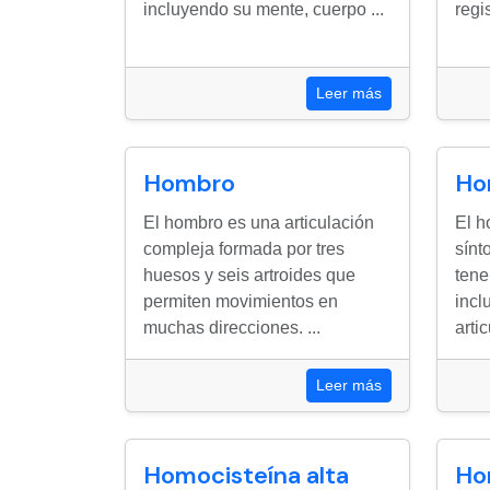
incluyendo su mente, cuerpo ...
regis
Leer más
Hombro
Ho
El hombro es una articulación
El h
compleja formada por tres
sín
huesos y seis artroides que
tene
permiten movimientos en
incl
muchas direcciones. ...
artic
Leer más
Homocisteína alta
Ho