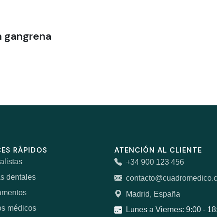
n gangrena
ES RÁPIDOS
ATENCIÓN AL CLIENTE
alistas
+34 900 123 456
as dentales
contacto@cuadromedico.
amentos
Madrid, España
os médicos
Lunes a Viernes: 9:00 - 18