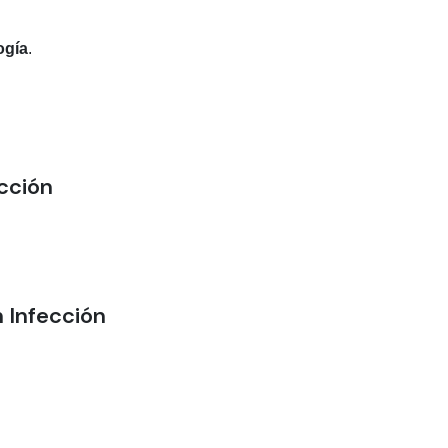
ogía
.
cción
 Infección