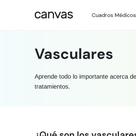
Cuadros Médicos
Vasculares
Aprende todo lo importante acerca de 
tratamientos.
Información médica so
¿Qué son los vasculare