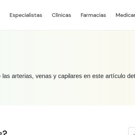
Especialistas
Clínicas
Farmacias
Medica
las arterias, venas y capilares en este artículo d
bre vasculares
s?