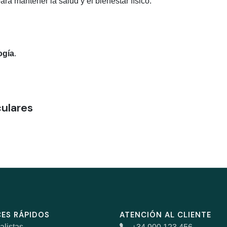
ra mantener la salud y el bienestar físico.
ogía
.
culares
ES RÁPIDOS
ATENCIÓN AL CLIENTE
alistas