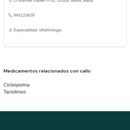
Cl Manuel Iradier nº33, 01005, Alava, Alava
945123628
Especialidad: oftalmologia
Medicamentos relacionados con callo
Ciclosporina
Tacrolimus