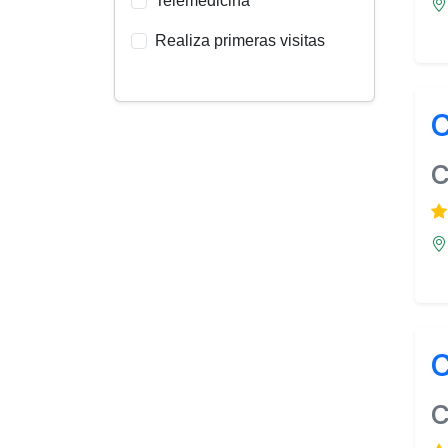
Telemedicina
Realiza primeras visitas
C
C
C
C