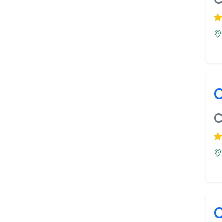
C
C
C