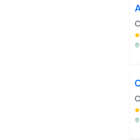
A
C
C
C