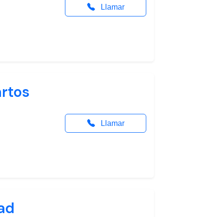
Llamar
artos
Llamar
dad