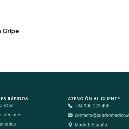
 Gripe
ES RÁPIDOS
ATENCIÓN AL CLIENTE
alistas
+34 900 123 456
as dentales
contacto@cuadromedico.
amentos
Madrid, España