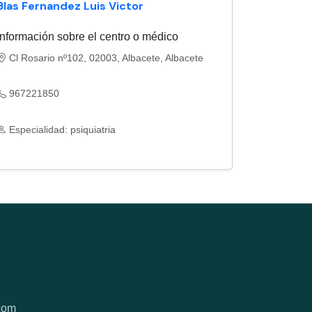
Blas Fernandez Luis Victor
Información sobre el centro o médico
Cl Rosario nº102, 02003, Albacete, Albacete
967221850
Especialidad: psiquiatria
com