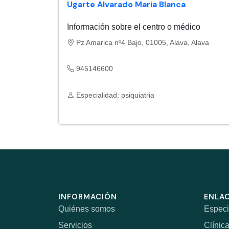
Ugarte Alvarado Maria Blanca
Información sobre el centro o médico
Pz Amarica nº4 Bajo, 01005, Alava, Alava
945146600
Especialidad: psiquiatria
INFORMACIÓN
ENLAC
Quiénes somos
Especi
Servicios
Clínic