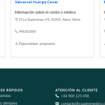
Valcarcel Huerga Cesar
Información sobre el centro o médico
Cl La Esperanza nº3, 01002, Alava, Alava
945252500
Especialidad: psiquiatria
ES RÁPIDOS
ATENCIÓN AL CLIENTE
alistas
+34 900 123 456
as dentales
contacto@cuadromedico.